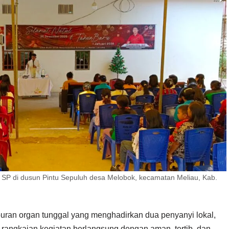
SP di dusun Pintu Sepuluh desa Melobok, kecamatan Meliau, Kab.
ran organ tunggal yang menghadirkan dua penyanyi lokal,
angkaian kegiatan berlangsung dengan aman, tertib, dan