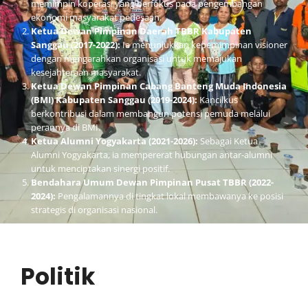
memimpin koperasi yang berfokus pada pengembangan
ekonomi masyarakat pedesaan.
Ketua Dewan Pimpinan Daerah TBBR Kabupaten
Sanggau (2017-2022):
Ia menunjukkan kepemimpinan visioner
dengan mengarahkan organisasi untuk memajukan
kesejahteraan masyarakat.
Ketua Dewan Pimpinan Cabang Banteng Muda Indonesia
(BMI) Kabupaten Sanggau (2019-2024):
Kancilkus
berkontribusi dalam membangun potensi pemuda melalui
perannya di BMI.
Ketua Alumni Yogyakarta (2021-2026):
Sebagai Ketua
Alumni Yogyakarta, ia mempererat hubungan antar-alumni
untuk menciptakan sinergi positif.
Bendahara Umum Dewan Pimpinan Pusat TBBR (2022-
2024):
Pengalamannya di tingkat lokal membawanya ke posisi
strategis di organisasi nasional.
Politik