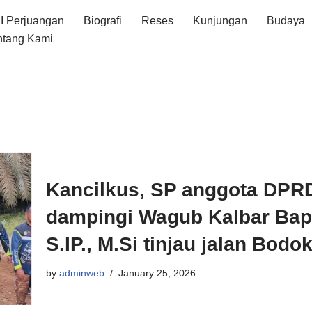
I Perjuangan
Biografi
Reses
Kunjungan
Budaya
ntang Kami
Kancilkus, SP anggota DPRD
dampingi Wagub Kalbar Bap
S.IP., M.Si tinjau jalan Bodo
by
adminweb
January 25, 2026