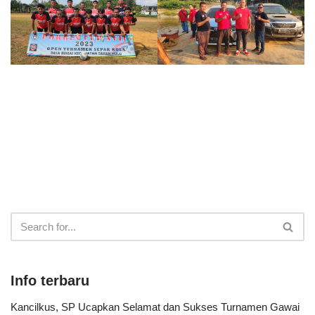
Info terbaru
Kancilkus, SP Ucapkan Selamat dan Sukses Turnamen Gawai