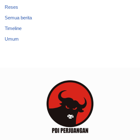
Reses
Semua berita
Timeline
Umum