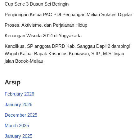
Cup Serie 3 Dusun Sei Beringin
Penjaringan Ketua PAC PDI Perjuangan Meliau Sukses Digelar
Proses, Aktivisme, dan Perjalanan Hidup
Kenangan Wisuda 2014 di Yogyakarta
Kancilkus, SP anggota DPRD Kab. Sanggau Dapil 2 dampingi
Wagub Kalbar Bapak Krisantus Kuniawan, S.IP., M.Si tinjau
jalan Bodok-Meliau
Arsip
February 2026
January 2026
December 2025
March 2025
January 2025