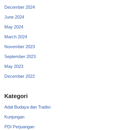
December 2024
June 2024
May 2024
March 2024
November 2023
September 2023
May 2023
December 2022
Kategori
Adat Budaya dan Tradisi
Kunjungan
PDI Perjuangan