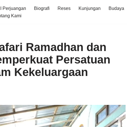
I Perjuangan
Biografi
Reses
Kunjungan
Budaya
ntang Kami
 Safari Ramadhan dan
mperkuat Persatuan
am Kekeluargaan