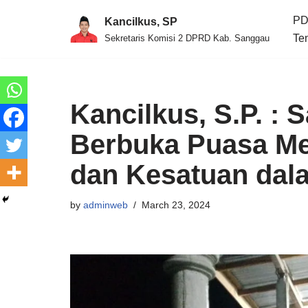
PD
Kancilkus, SP
Skip
Te
Sekretaris Komisi 2 DPRD Kab. Sanggau
to
content
Kancilkus, S.P. :
Berbuka Puasa Me
dan Kesatuan dal
by
adminweb
March 23, 2024